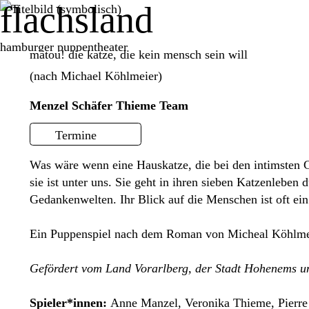
flachsland
hamburger
puppentheater
matou! die katze, die kein mensch sein will
Programm
(nach Michael Köhlmeier)
Über uns
Menzel Schäfer Thieme Team
Service
Termine
Was wäre wenn eine Hauskatze, die bei den intimsten 
sie ist unter uns. Sie geht in ihren sieben Katzenleben 
Gedankenwelten. Ihr Blick auf die Menschen ist oft ein
Ein Puppenspiel nach dem Roman von Micheal Köhlme
Gefördert vom Land Vorarlberg, der Stadt Hohenems u
Spieler*innen:
Anne Manzel, Veronika Thieme, Pierre