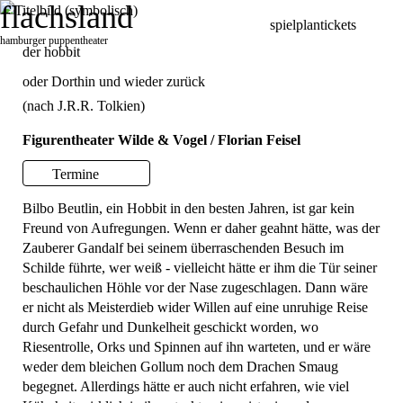
flachsland
spielplan
tickets
hamburger
puppentheater
der hobbit
Programm
oder Dorthin und wieder zurück
Über uns
(nach J.R.R. Tolkien)
Service
Figurentheater Wilde & Vogel / Florian Feisel
Termine
Bilbo Beutlin, ein Hobbit in den besten Jahren, ist gar kein
Freund von Aufregungen. Wenn er daher geahnt hätte, was der
Zauberer Gandalf bei seinem überraschenden Besuch im
Schilde führte, wer weiß - vielleicht hätte er ihm die Tür seiner
beschaulichen Höhle vor der Nase zugeschlagen. Dann wäre
er nicht als Meisterdieb wider Willen auf eine unruhige Reise
durch Gefahr und Dunkelheit geschickt worden, wo
Riesentrolle, Orks und Spinnen auf ihn warteten, und er wäre
weder dem bleichen Gollum noch dem Drachen Smaug
begegnet. Allerdings hätte er auch nicht erfahren, wie viel